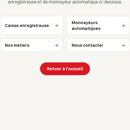
enregistreuse et de monnayeur automatique ci-dessous.
Monnayeurs
Caisse enregistreuse
→
→
automatiques
Nos métiers
→
Nous contacter
→
Retour à l'accueil