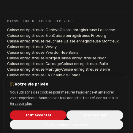
CAISSE ENREGISTREUSE PAR VILLE
Caisse enregistreuse
Genève
Caisse enregistreuse
Lausanne
Caisse enregistreuse
Sion
Caisse enregistreuse
Fribourg
Caisse enregistreuse
Neuchâtel
Caisse enregistreuse
Montreux
Caisse enregistreuse
Vevey
Caisse enregistreuse
Yverdon-les-Bains
Caisse enregistreuse
Morges
Caisse enregistreuse
Nyon
Caisse enregistreuse
Carouge
Caisse enregistreuse
Bulle
Caisse enregistreuse
Martigny
Caisse enregistreuse
Sierre
Caisse enregistreuse
La Chaux-de-Fonds
Votre vie privée
Nous utilisons des cookies pour mesurer l'audience et améliorer
votre expérience. Vous pouvez tout accepter, tout refuser ou choisir.
© 1997–2026 CashMag Suisse Sàrl · Tous droits réservés
En savoir plus
.
Mentions légales
Confidentialité
Gérer les cookies
Tout accepter
Tout refuser
Personnaliser mes choix
FDF
METAS