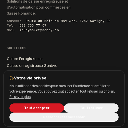
Solutions de caisse enregistreuse et
d'automatisation pour commerces en
Suisse Romande.
Adresse
Route du Bois-de-Bay 63b, 1242 Satigny GE
Tél.
022 700 77 07
Mail
info@safetymoney.ch
SOLUTIONS
Caisse Enregistreuse
Caisse enregistreuse Genève
Monnayeurs
Votre vie privée
Bornes
Connect
Nous utilisons des cookies pour mesurer l'audience et améliorer
votre expérience. Vous pouvez tout accepter, tout refuser ou choisir.
En savoir plus
.
MODULES
Tout accepter
Tout refuser
Webshop
Personnaliser mes choix
Fidélité